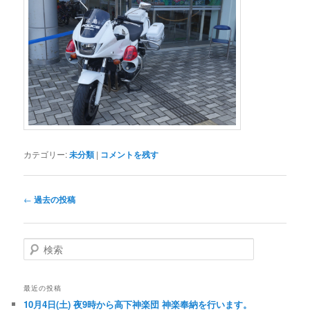
カテゴリー:
未分類
|
コメントを残す
投
←
過去の投稿
稿
ナ
ビ
検
ゲ
索
ー
シ
最近の投稿
ョ
10月4日(土) 夜9時から高下神楽団 神楽奉納を行います。