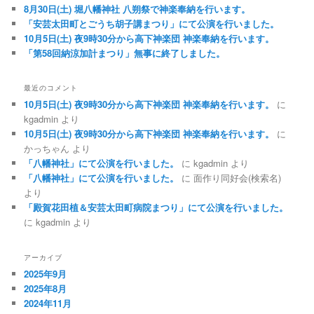
ン
8月30日(土) 堀八幡神社 八朔祭で神楽奉納を行います。
「安芸太田町とごうち胡子講まつり」にて公演を行いました。
10月5日(土) 夜9時30分から高下神楽団 神楽奉納を行います。
「第58回納涼加計まつり」無事に終了しました。
最近のコメント
10月5日(土) 夜9時30分から高下神楽団 神楽奉納を行います。
に
kgadmin
より
10月5日(土) 夜9時30分から高下神楽団 神楽奉納を行います。
に
かっちゃん
より
「八幡神社」にて公演を行いました。
に
kgadmin
より
「八幡神社」にて公演を行いました。
に
面作り同好会(検索名)
より
「殿賀花田植＆安芸太田町病院まつり」にて公演を行いました。
に
kgadmin
より
アーカイブ
2025年9月
2025年8月
2024年11月