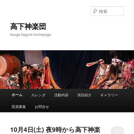
メ
サ
イ
ブ
検
ン
コ
索
コ
ン
高下神楽団
ン
テ
kouge kagura homepage
テ
ン
ン
ツ
ツ
へ
へ
移
移
動
動
メ
ホーム
カレンダ
活動内容
演目紹介
ギャラリー
イ
ン
団員募集
お問合せ
メ
ニ
ュ
10月4日(土) 夜9時から高下神楽
ー