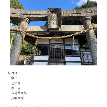
演目は、
・潮払い
・恵比寿
・塵 倫
・岩見重太郎
・八岐大蛇