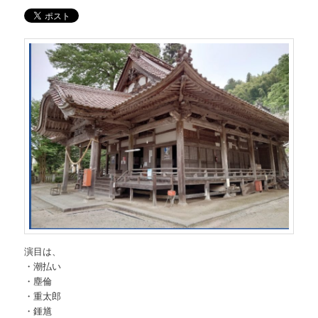
演目は、
・潮払い
・塵倫
・重太郎
・鍾馗